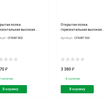
рытая полка
Открытая полка
изонтальная высокая
горизонтальная высокая
ОПМВГ 800
ОПМВГ 500
икул:
ОПМВГ800
Артикул:
ОПМВГ500
570
3 380
₽
₽
В наличии
В наличии
В корзину
В корзину