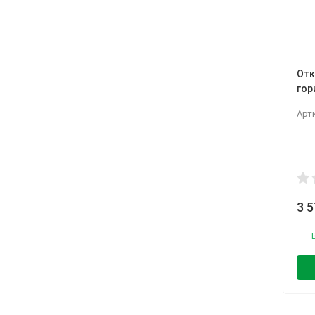
Отк
гор
Арт
3 