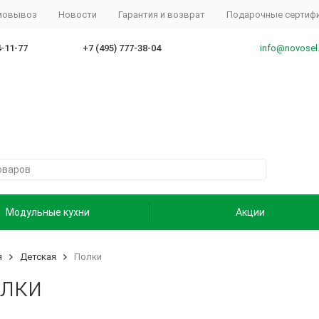
амовывоз
Новости
Гарантия и возврат
Подарочные сертиф
4-11-77
+7 (495) 777-38-04
info@novosel
Модульные кухни
Акции
я
Детская
Полки
лки