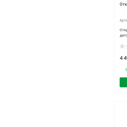
Отк
Арт
Отк
дет
4 