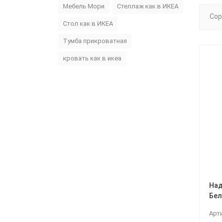
Мебель Мори
Стеллаж как в ИКЕА
Сор
Стол как в ИКЕА
Тумба прикроватная
кровать как в икеа
Над
Бел
Арт