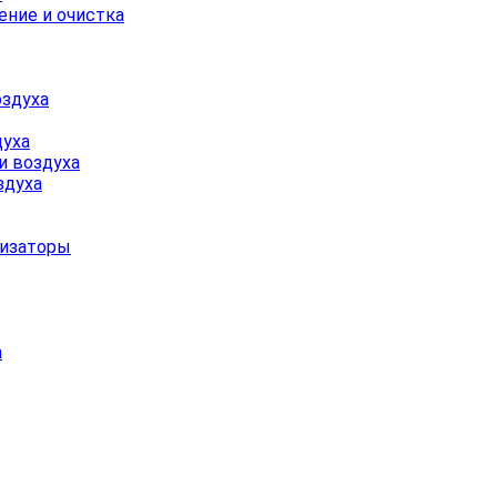
ние и очистка
оздуха
духа
 воздуха
здуха
низаторы
а