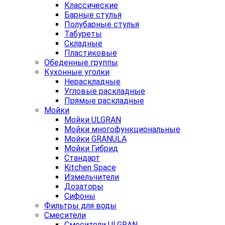
Классические
Барные стулья
Полубарные стулья
Табуреты
Складные
Пластиковые
Обеденные группы
Кухонные уголки
Нераскладные
Угловые раскладные
Прямые раскладные
Мойки
Мойки ULGRAN
Мойки многофункциональные
Мойки GRANULA
Мойки Гибрид
Стандарт
Kitchen Space
Измельчители
Дозаторы
Сифоны
Фильтры для воды
Смесители
Смесители ULGRAN