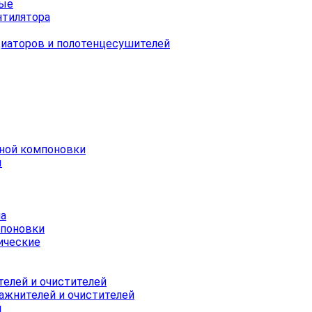
ные
нтилятора
иаторов и полотенцесушителей
ной компоновки
ы
па
мпоновки
ические
телей и очистителей
ажнителей и очистителей
и