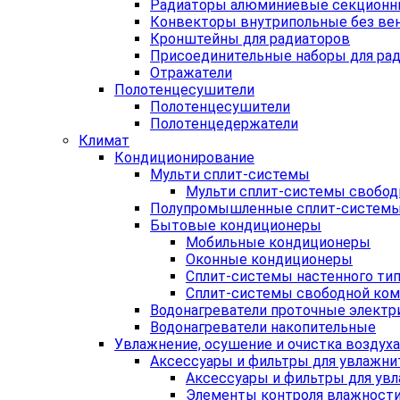
Радиаторы алюминиевые секцион
Конвекторы внутрипольные без ве
Кронштейны для радиаторов
Присоединительные наборы для рад
Отражатели
Полотенцесушители
Полотенцесушители
Полотенцедержатели
Климат
Кондиционирование
Мульти сплит-системы
Мульти сплит-системы свобод
Полупромышленные сплит-систем
Бытовые кондиционеры
Мобильные кондиционеры
Оконные кондиционеры
Сплит-системы настенного ти
Сплит-системы свободной ко
Водонагреватели проточные электр
Водонагреватели накопительные
Увлажнение, осушение и очистка воздуха
Аксессуары и фильтры для увлажни
Аксессуары и фильтры для увл
Элементы контроля влажност