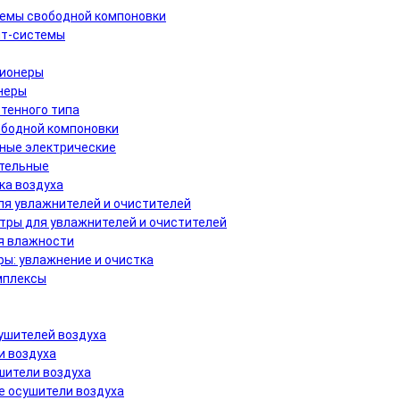
темы свободной компоновки
т-системы
ионеры
неры
тенного типа
ободной компоновки
ные электрические
ительные
ка воздуха
ля увлажнителей и очистителей
тры для увлажнителей и очистителей
я влажности
ы: увлажнение и очистка
мплексы
ушителей воздуха
и воздуха
шители воздуха
 осушители воздуха