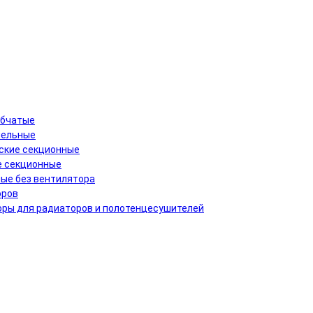
убчатые
нельные
ские секционные
 секционные
ые без вентилятора
оров
ры для радиаторов и полотенцесушителей