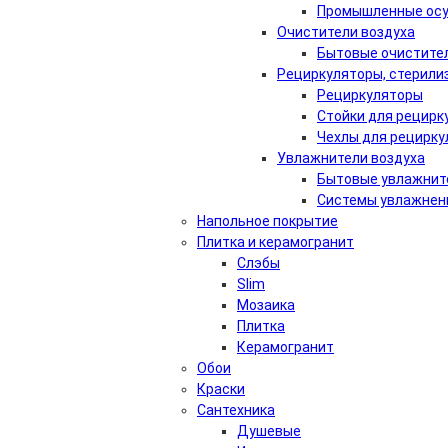
Промышленные осу
Очистители воздуха
Бытовые очистител
Рециркуляторы, стерили
Рециркуляторы
Стойки для рецирк
Чехлы для рецирку
Увлажнители воздуха
Бытовые увлажнит
Системы увлажнен
Напольное покрытие
Плитка и керамогранит
Слэбы
Slim
Мозаика
Плитка
Керамогранит
Обои
Краски
Сантехника
Душевые