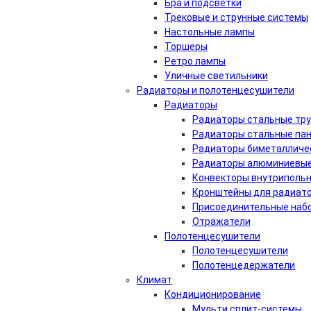
Бра и подсветки
Трековые и струнные системы
Настольные лампы
Торшеры
Ретро лампы
Уличные светильники
Радиаторы и полотенцесушители
Радиаторы
Радиаторы стальные тр
Радиаторы стальные па
Радиаторы биметалличе
Радиаторы алюминиевые
Конвекторы внутрипольн
Кронштейны для радиат
Присоединительные набо
Отражатели
Полотенцесушители
Полотенцесушители
Полотенцедержатели
Климат
Кондиционирование
Мульти сплит-системы