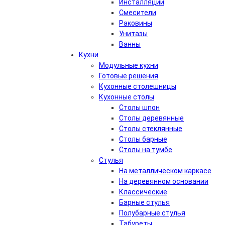
Инсталляции
Смесители
Раковины
Унитазы
Ванны
Кухни
Модульные кухни
Готовые решения
Кухонные столешницы
Кухонные столы
Столы шпон
Столы деревянные
Столы стеклянные
Столы барные
Столы на тумбе
Стулья
На металлическом каркасе
На деревянном основании
Классические
Барные стулья
Полубарные стулья
Табуреты