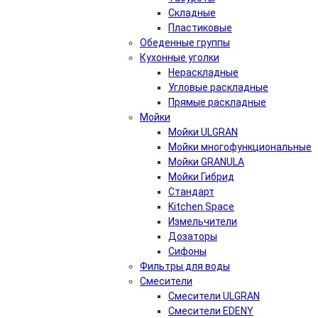
Складные
Пластиковые
Обеденные группы
Кухонные уголки
Нераскладные
Угловые раскладные
Прямые раскладные
Мойки
Мойки ULGRAN
Мойки многофункциональные
Мойки GRANULA
Мойки Гибрид
Стандарт
Kitchen Space
Измельчители
Дозаторы
Сифоны
Фильтры для воды
Смесители
Смесители ULGRAN
Cмесители EDENY