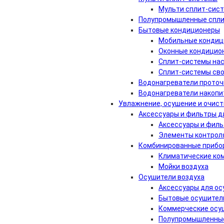
Мульти сплит-сис
Полупромышленные спли
Бытовые кондиционеры
Мобильные кондиц
Оконные кондицио
Сплит-системы нас
Сплит-системы св
Водонагреватели проточ
Водонагреватели накоп
Увлажнение, осушение и очист
Аксессуары и фильтры д
Аксессуары и филь
Элементы контрол
Комбинированные прибор
Климатические ко
Мойки воздуха
Осушители воздуха
Аксессуары для ос
Бытовые осушител
Коммерческие осу
Полупромышленные