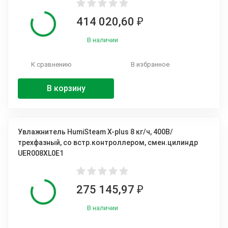
414 020,60
₽
В наличии
К сравнению
В избранное
В корзину
Увлажнитель HumiSteam X-plus 8 кг/ч, 400В/
трехфазный, со встр.контроллером, смен.цилиндр
UER008XL0E1
275 145,97
₽
В наличии